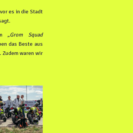
or es in die Stadt
sagt.
vom
„Grom Squad
aben das Beste aus
. Zudem waren wir